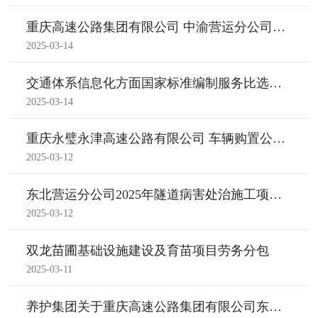
重庆高速公路集团有限公司 中渝营运分公司车辆保险服务项目第一次招标流标公告
2025-03-14
交通体系信息化方面国家标准编制服务比选公告
2025-03-14
重庆永璧永津高速公路有限公司 车辆购置公开竞争性比选结果公示
2025-03-12
东北营运分公司2025年隧道病害处治施工项目招标公示
2025-03-12
双龙苗圃基础设施建设及育苗项目劳务分包
2025-03-11
养护集团关于重庆高速公路集团有限公司东北营运分公司2024年隧道病害处治工程劳务分包的竞争性比选公告