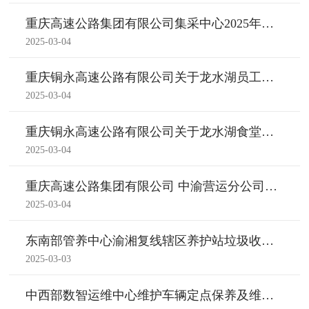
重庆高速公路集团有限公司集采中心2025年度钢材采购（型钢）采购答疑补遗（一）
2025-03-04
重庆铜永高速公路有限公司关于龙水湖员工食堂物资配送服务项目公开竞争性比选的公告
2025-03-04
重庆铜永高速公路有限公司关于龙水湖食堂厨师服务项目公开竞争性比选的公告
2025-03-04
重庆高速公路集团有限公司 中渝营运分公司车辆保险服务单位公开竞争性比选项目信息公示
2025-03-04
东南部管养中心渝湘复线辖区养护站垃圾收运服务竞争性比选结果公示
2025-03-03
中西部数智运维中心维护车辆定点保养及维修服务竞争性比选结果公示