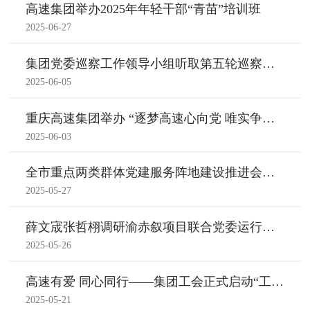
高速集团举办2025年年轻干部“青苗”培训班
2025-06-27
集团党委巡察工作领导小组听取第五轮巡察工作中期情况汇报
2025-06-05
重庆高速集团举办 “逐梦高速心向党 唯实争先廉同行”高速青年说暨“青春倡廉”主题活动
2025-06-03
全市重点两类群体党建服务阵地建设推进会在高速集团服务区召开
2025-05-27
薛文宬张哲栩调研渝赤叙项目联合党委运行情况
2025-05-26
高速有爱 同心同行——集团工会正式启动“工会爱心互献”行动
2025-05-21