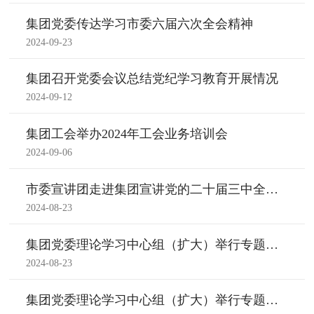
集团党委传达学习市委六届六次全会精神
2024-09-23
集团召开党委会议总结党纪学习教育开展情况
2024-09-12
集团工会举办2024年工会业务培训会
2024-09-06
市委宣讲团走进集团宣讲党的二十届三中全会精神
2024-08-23
集团党委理论学习中心组（扩大）举行专题学习会
2024-08-23
集团党委理论学习中心组（扩大）举行专题学习会