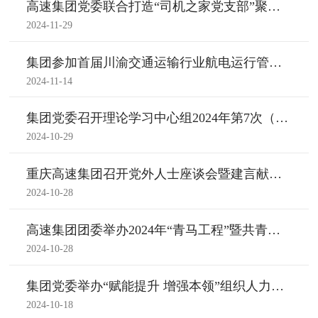
高速集团党委联合打造“司机之家党支部”聚力服务货车司机美好出行
2024-11-29
集团参加首届川渝交通运输行业航电运行管理职业技能大赛获佳绩
2024-11-14
集团党委召开理论学习中心组2024年第7次（扩大）学习会
2024-10-29
重庆高速集团召开党外人士座谈会暨建言献策工作室启动会
2024-10-28
高速集团团委举办2024年“青马工程”暨共青团业务培训
2024-10-28
集团党委举办“赋能提升 增强本领”组织人力业务专题培训班
2024-10-18