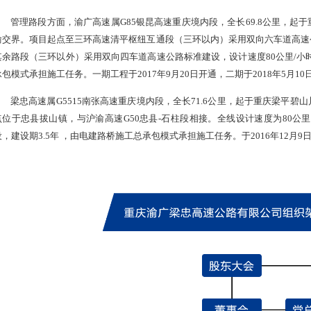
管理路段方面，渝广高速属G85银昆高速重庆境内段，全长69.8公里，起
渝交界。项目起点至三环高速清平枢纽互通段（三环以内）采用双向六车道高速公
其余路段（三环以外）采用双向四车道高速公路标准建设，设计速度80公里/小时
承包模式承担施工任务。一期工程于2017年9月20日开通，二期于2018年5月10
梁忠高速属G5515南张高速重庆境内段，全长71.6公里，起于重庆梁平
点位于忠县拔山镇，与沪渝高速G50忠县-石柱段相接。全线设计速度为80公
设，建设期3.5年 ，由电建路桥施工总承包模式承担施工任务。于2016年12月9