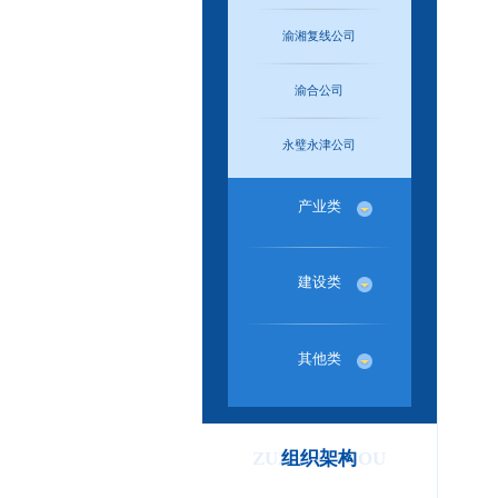
渝湘复线公司
渝合公司
永璧永津公司
产业类
建设类
其他类
ZUZHIJIAGOU
组织架构