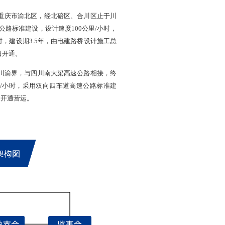
于重庆市渝北区，经北碚区、合川区止于川
路标准建设，设计速度100公里/小时，
，建设期3.5年，由电建路桥设计施工总
日开通。
碧山川渝界，与四川南大梁高速公路相接，终
里/小时，采用双向四车道高速公路标准建
日开通营运。