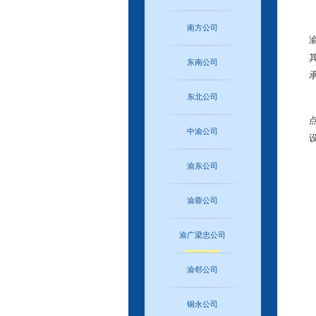
南方公司
东南公司
东北公司
中渝公司
渝东公司
渝蓉公司
渝广梁忠公司
渝邻公司
铜永公司