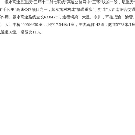
铜永高速是重庆“三环十二射七联线”高速公路网中“三环”线的一段，是重庆
的“千公里”高速公路项目之一，其实施对构建“畅通重庆”、打造“大西南综合交
要作用。铜永高速路线全长63.84km，途径铜梁、大足、永川，环接成渝、渝
大、大、中桥4095米/30座，小桥17.54米/1座，主线涵洞142道，隧道5778
线通道82道，桥隧比11%。