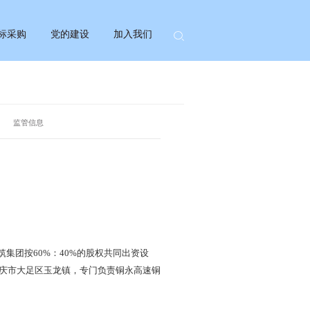
标采购
党的建设
加入我们
监管信息
集团按60%：40%的股权共同出资设
位于重庆市大足区玉龙镇，专门负责铜永高速铜