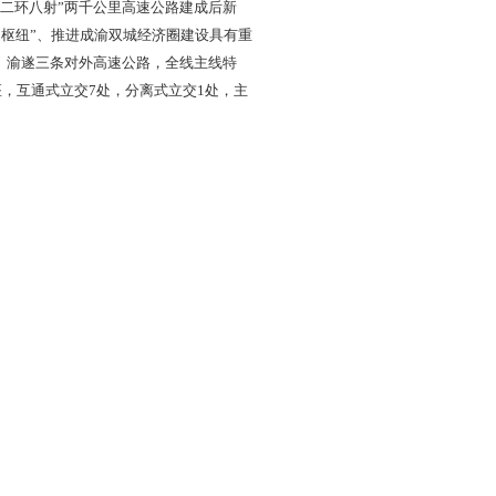
“二环八射”两千公里高速公路建成后新
通枢纽”、推进成渝双城经济圈建设具有重
蓉、渝遂三条对外高速公路，全线主线特
米/1座，互通式立交7处，分离式立交1处，主