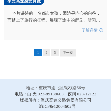
享受高速感受真诚
本片讲述的一名都市女孩，因追寻内心的向往，
而踏上了旅行的征程。展现了途中的所见、所闻、
所想、所感，为疲乏劳累的内心，找到了栖息之
了解详情
处。
1
2
3
下一页
地址：重庆市渝北区银杉路66号
电话：白 天 023-89138603 夜间 023-12122
版权所有：重庆高速公路集团有限公司
渝ICP备12004602号