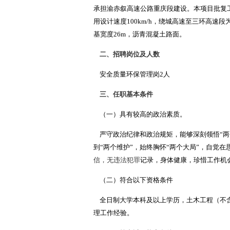
承担渝赤叙高速公路重庆段建设。本项目批复工可估
用设计速度100km/h，绕城高速至三环高速
基宽度26m，沥青混凝土路面。
二、招聘岗位及人数
安全质量环保管理岗2人
三、任职基本条件
（一）具有较高的政治素质。
严守政治纪律和政治规矩，能够深刻领悟“两个
到“两个维护”，始终胸怀“两个大局”，自觉
信，无违法犯罪
记录，身体健康，珍惜工作机
（二）符合以下资格条件
全日制大学本科及以上学历，土木工程（不含
理工作经验。