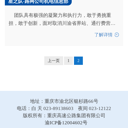
星之队-路网公司机电信息部
团队具有极强的凝聚力和执行力，敢于勇挑重
担，敢于创新，面对取消川渝省界站、通行费营改
增、三峡旅游节优惠、隧道品质提升、取消主城年
了解详情
票等多重民生项目的压力任务，团队成员上下齐
心，凝聚最大力量，稳健而又坚定地沿着确定的方
向劈波斩浪、砥砺前行。 就取消川渝省界站的紧迫
上一页
1
2
任务而言，重庆作为首批试点省份，在无先例可借
鉴的情况下，团队攻坚克难，完成联网收费软件开
发及测试，落实10个省界电子收费站建设，全国率
先打出第一张收费发票。在团队所有成员的努力
下，成功在年底拿下任务目标。 除此之外，团队在
地址：重庆市渝北区银杉路66号
成立3年来还陆续完成了多项大型专项工程：一是完
电话：白 天 023-89138603 夜间 023-12122
成通行费营改增收费系统升级改造，实现重庆通行
版权所有：重庆高速公路集团有限公司
费增值税发票开具。二是建设完成重庆路网超限及
渝ICP备12004602号
违章拦截系统，治超效果显著，超限率由65%下降