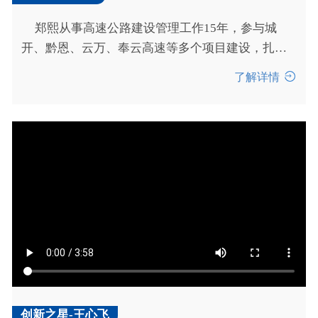
者”、优秀党员等荣誉称号。
郑熙从事高速公路建设管理工作15年，参与城
开、黔恩、云万、奉云高速等多个项目建设，扎根
项目建设一线，用无数个攻坚克难的漫长日夜，换
了解详情
取了三峡库区和渝东南地区的高速公路建设辉煌。
对重庆二环八射、新千公里高速公路建设做出了巨
大贡献。个人曾获重庆市交通系统先进个人、重庆
市“新千公里优秀青年建设者” 、市总工会劳动竞赛
成绩突出个人等多项荣誉。
创新之星-王心飞