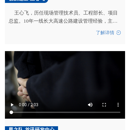
王心飞，历任现场管理技术员、工程部长、项目
总监。10年一线长大高速公路建设管理经验，主要
为隧道、地铁、市政基础设施、 房建地基与基础，
了解详情
经常参与攻坚工程。多次荣获“公路交通优质工程
(李春)奖一等奖”、“高速集团十大杰出员工”、“教育
部科技进步二等奖”、重庆市“最美青工”等称号。参
与建设了渝湘高速公路武水段、奉节至巫溪高速公
路、城口至开州高速公路。
星之队-首讯研发中心