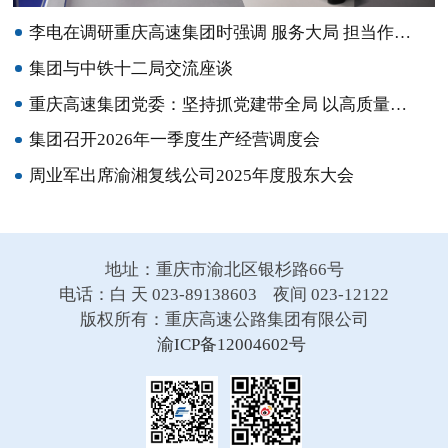
李电在调研重庆高速集团时强调 服务大局 担当作为 充分发挥交通强市建设主力军作用
集团与中铁十二局交流座谈
重庆高速集团党委：坚持抓党建带全局 以高质量党建引领集团“十五五”开好局起好步
集团召开2026年一季度生产经营调度会
周业军出席渝湘复线公司2025年度股东大会
地址：重庆市渝北区银杉路66号
电话：白 天 023-89138603 夜间 023-12122
版权所有：重庆高速公路集团有限公司
渝ICP备12004602号