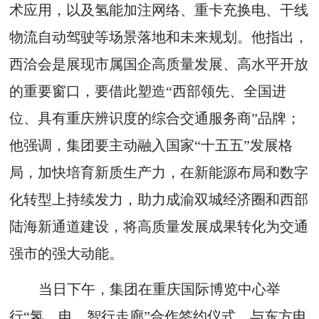
术应用，以及氢能加注网络、重卡充换电、干线
物流自动驾驶等场景落地和未来规划。他指出，
西洽会是展现市属国企高质量发展、高水平开放
的重要窗口，要借此塑造“西部领先、全国进
位、具有重庆辨识度的综合交通服务商”品牌；
他强调，集团要主动融入国家“十五五”发展格
局，加快培育新质生产力，在新能源布局和数字
化转型上持续发力，助力成渝双城经济圈和西部
陆海新通道建设，将高质量发展成果转化为交通
强市的强大动能。
当日下午，集团在重庆国际博览中心举
行“氢、电、智行走廊”合作签约仪式，与东方电