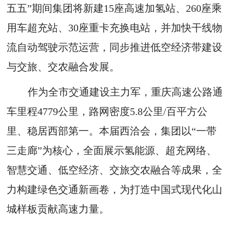
五五”期间集团将新建15座高速加氢站、260座乘
用车超充站、30座重卡充换电站，并加快干线物
流自动驾驶示范运营，同步推进低空经济带建设
与交旅、交农融合发展。
作为全市交通建设主力军，重庆高速公路通
车里程4779公里，路网密度5.8公里/百平方公
里、稳居西部第一。本届西洽会，集团以“一带
三走廊”为核心，全面展示氢能源、超充网络、
智慧交通、低空经济、交旅交农融合等成果，全
力构建绿色交通新画卷，为打造中国式现代化山
城样板贡献高速力量。