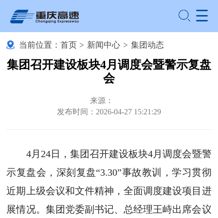
当前位置：
首页
>
新闻中心
>
集团动态
集团召开建设板块4月调度会暨警示复盘
会
来源：
发布时间：2026-04-27 15:21:29
4月24日，集团召开建设板块4月调度会暨警
示复盘会，深刻复盘“3.30”事故教训，学习贯彻
近期上级会议和文件精神，全面调度建设项目进
展情况。集团党委副书记、总经理王峙出席会议