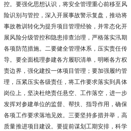
控。要强化思想认识，将安全管理重心前移至风
险识别与管控，深入开展事故警示复盘，推动将
事故教训转化为提升项目管理经验，并常态化开
展风险分级管控和隐患排查治理，严格落实汛期
各项防范措施。二要健全管理体系，压实责任传
导。要全面梳理参建各方履职清单，明晰各方权
责边界，强化建投一体项目管理；要加强履约管
理，压紧压实各级责任，将工作要求落实到具体
岗位上，坚决杜绝责任悬空、工作落空，进一步
发挥对参建单位的监督、帮扶、指导作用，确保
各项工作要求落地见效。三要坚持多措并举，高
质量推进项目建设。要提前谋划工期安排，科学