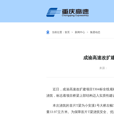
当前位置：
首页
>
新闻中心
>
集团动态
成渝高速改扩
来源：
近日，成渝高速改扩建项目TJ04标全线
浇筑，标志着项目桥梁上部结构迈入实质性建
本次浇筑的首片T梁为小安溪1号大桥左幅7-
量33.97立方米。为保障首片T梁浇筑安全