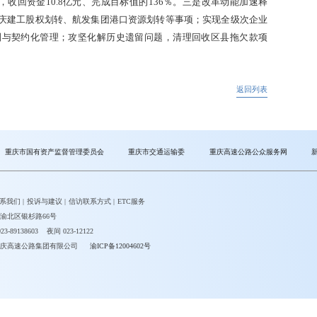
7％，收回资金10.8亿元、完成目标值的136％。三是改革动能加速释
庆建工股权划转、航发集团港口资源划转等事项；实现全级次企业
制与契约化管理；攻坚化解历史遗留问题，清理回收区县拖欠款项
返回列表
重庆市国有资产监督管理委员会
重庆市交通运输委
重庆高速公路公众服务网
系我们
|
投诉与建议
|
信访联系方式
|
ETC服务
渝北区银杉路66号
-89138603 夜间 023-12122
庆高速公路集团有限公司
渝ICP备12004602号