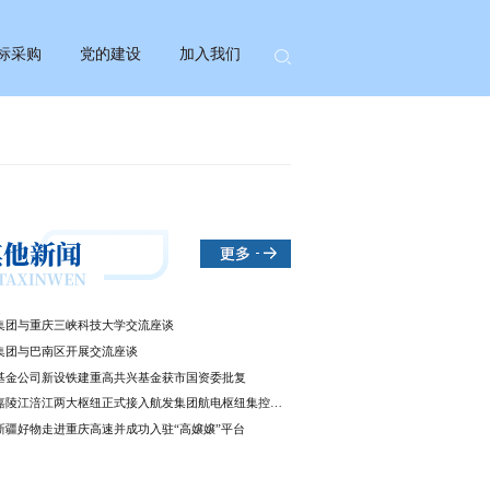
标采购
党的建设
加入我们
集团与重庆三峡科技大学交流座谈
集团与巴南区开展交流座谈
基金公司新设铁建重高共兴基金获市国资委批复
嘉陵江涪江两大枢纽正式接入航发集团航电枢纽集控中心
新疆好物走进重庆高速并成功入驻“高嬢嬢”平台