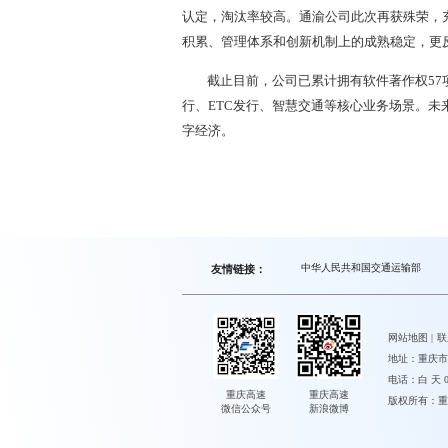
认定，淘汰率较高。通渝公司此次再获殊荣，
积累、管理体系和创新机制上的成熟稳定，更
截止目前，公司已累计拥有软件著作权57
行、ETC发行、智慧交通等核心业务场景。未
字经济。
中华人民共和国交通运输部
友情链接：
网站地图
|
联
地址：重庆市
电话：白 天 023
重庆高速
重庆高速
版权所有：重
微信公众号
新浪微博