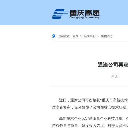
当前位置：
首页
>
新闻中心
>
集团动态
通渝公司再获
来源：
近日，通渝公司再次荣获“重庆市高新技术
过高企复审，充分彰显了公司在核心技术研发
高新技术企业认定是衡量企业科技含量、
产权数量与质量、研发投入强度、科技人员占