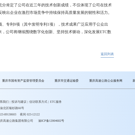
充分肯定了公司在近三年的技术创新成绩，不仅体现了公司在技术
反映出企业在激烈市场竞争中持续保持高质量发展的韧性和活力。
项、专利9项（其中发明专利1项），技术成果广泛应用于公众出
来，公司将继续围绕数字化创新、坚持技术驱动，深化发展ETC数
返回列表
重庆市国有资产监督管理委员会
重庆市交通运输委
重庆高速公路公众服务网
系我们
|
投诉与建议
|
信访联系方式
|
ETC服务
渝北区银杉路66号
-89138603 夜间 023-12122
庆高速公路集团有限公司
渝ICP备12004602号