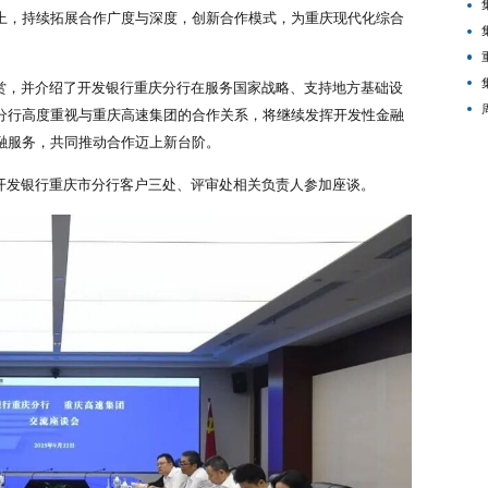
上，持续拓展合作广度与深度，创新合作模式，为重庆现代化综合
赏，并介绍了开发银行重庆分行在服务国家战略、支持地方基础设
分行高度重视与重庆高速集团的合作关系，将继续发挥开发性金融
融服务，共同推动合作迈上新台阶。
开发银行重庆市分行客户三处、评审处相关负责人参加座谈。