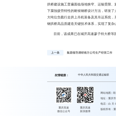
拱桥建设施工普遍面临场地狭窄、运输受限、
下腐蚀疲劳特性的耐候钢桥设计方法，研发了
大吨位负载行走拱上吊机装备及其吊运系统，
钢拱桥高品质建造关键技术体系，实现了复杂
目前，该成果已在城开高速蓼子特大桥等
上一条
集团领导调研南方公司生产经营工作
中华人民共和国交通运输部
友情链接：
网站地图
|
联
地址：重庆市
电话：白 天 023
重庆高速
重庆高速
版权所有：重
微信公众号
新浪微博