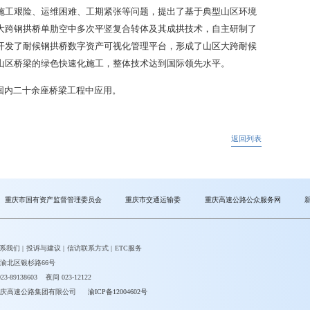
施工艰险、运维困难、工期紧张等问题，提出了基于典型山区环境
大跨钢拱桥单肋空中多次平竖复合转体及其成拱技术，自主研制了
开发了耐候钢拱桥数字资产可视化管理平台，形成了山区大跨耐候
山区桥梁的绿色快速化施工，整体技术达到国际领先水平。
国内二十余座桥梁工程中应用。
返回列表
重庆市国有资产监督管理委员会
重庆市交通运输委
重庆高速公路公众服务网
系我们
|
投诉与建议
|
信访联系方式
|
ETC服务
渝北区银杉路66号
-89138603 夜间 023-12122
庆高速公路集团有限公司
渝ICP备12004602号