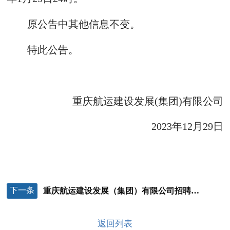
原公告中其他信息不变。
特此公告。
重庆航运建设发展
(
集团
)
有限公司
202
3
年
12
月
29
日
下一条
重庆航运建设发展（集团）有限公司招聘公告
返回列表