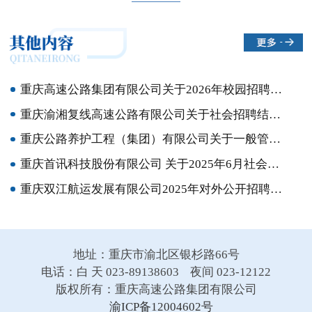
重庆高速公路集团有限公司关于2026年校园招聘拟聘用人员的公示
重庆渝湘复线高速公路有限公司关于社会招聘结果的公示
重庆公路养护工程（集团）有限公司关于一般管理人员选聘结果的公示
重庆首讯科技股份有限公司 关于2025年6月社会招聘结果的公示
重庆双江航运发展有限公司2025年对外公开招聘简章
地址：重庆市渝北区银杉路66号
电话：白 天 023-89138603 夜间 023-12122
版权所有：重庆高速公路集团有限公司
渝ICP备12004602号