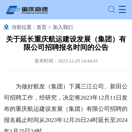
当前位置：
首页
>
加入我们
关于延长重庆航运建设发展（集团）有
限公司招聘报名时间的公告
发布时间：2023-12-29 14:44:43
为做好航发（集团）下属三江公司、新田公
司招聘工作，经研究，决定将
2023
年
12
月
11
日发
布的重庆航运建设发展（集团）有限公司招聘的
报名截止时间从
2023
年
12
月
20
日
24
时延长至
2024
年
1
月
25
日
24
时。