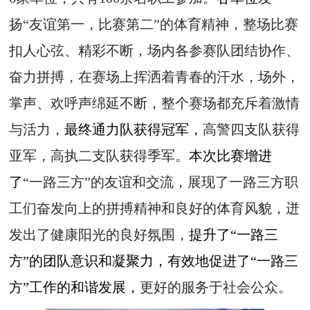
扬“友谊第一，比赛第二”的体育精神，整场比赛
扣人心弦、精彩不断，场内各参赛队团结协作、
奋力拼搏，在赛场上挥洒着青春的汗水，场外，
掌声、欢呼声绵延不断，整个赛场都充斥着激情
与活力，
最终通力队获得冠军，
高警四支队获得
亚军，高执二支队获得季军。
本次比赛增进
了
“一路三方”的友谊和交流，展现了一路三方职
工们奋发向上的拼搏精神和良好的体育风貌，迸
发出了健康阳光的良好氛围，
提升了“一路三
方”的团队意识和凝聚力，有效地促进了“一路三
方”工作的和谐发展，
更好的服务于社会公众。