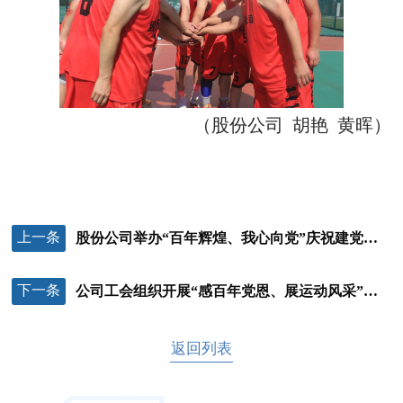
（股份公司 胡艳 黄晖）
上一条
股份公司举办“百年辉煌、我心向党”庆祝建党100周年活动
下一条
公司工会组织开展“感百年党恩、展运动风采”趣味运动会
返回列表