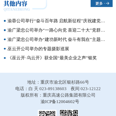
渝蓉公司举行“奋斗百年路 启航新征程”庆祝建党百年系列活动
渝广梁忠公司举办“一路心向党 喜迎二十大”党群技能大赛暨知识竞赛
渝广梁忠公司举办“建功新时代 奋斗有我在”主题活动颁奖仪式暨“奋斗的青春最美丽”故事分享会
巫云开公司举办的专题摄影巡展
《巫云开·乌云开》获全国“最美企业之声”银奖
地址：重庆市渝北区银杉路66号
电话：白 天 023-89138603 夜间 023-12122
版权所有：重庆高速公路集团有限公司
渝ICP备12004602号